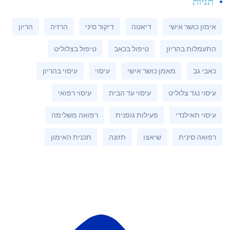
תגיות
אימון כושר אישי
דיאטה
דיקור סיני
הרזיה
הריון
התעמלות בהריון
טיפול בכאב
טיפול בצלוליט
כאבי גב
מאמן כושר אישי
עיסוי
עיסוי בהריון
עיסוי נגד צלוליט
עיסוי עד הבית
עיסוי רפואי
עיסוי תאילנדי
פעילות גופנית
רפואה משלימה
רפואה סינית
שיאצו
תזונה
תכנית האימון